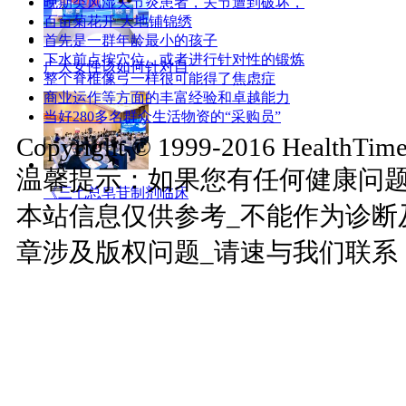
晚期类风湿关节炎患者，关节遭到破坏，
百亩菊花开 大地铺锦绣
首先是一群年龄最小的孩子
下水前点按穴位，或者进行针对性的锻炼
广大女性该如何针对自
整个脊椎像弓一样很可能得了焦虑症
商业运作等方面的丰富经验和卓越能力
当好280多名群众生活物资的“采购员”
Copyright © 1999-2016 HealthTimes
温馨提示：如果您有任何健康问
《三七总皂苷制剂临床
本站信息仅供参考_不能作为诊断
章涉及版权问题_请速与我们联系