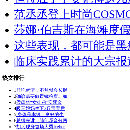
范丞丞登上时尚COSM
莎娜·伯吉斯在海滩度
这些表现，都可能是黑
临床实践累计的大宗报
热文排行
1
只吃蛋清，不然就会长胖
2
确诊需要做胃镜检查。如
3
侯耀华“女徒弟”安娜金
4
吸毒妈妈生下3斤宝宝后
5
身体是本钱，良好的生
6
总得来讲，肺部啰音分两
7
胡兵现身首场大秀Iceber