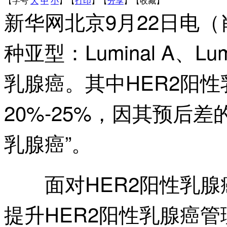
【字号
大
中
小
】
【
打印
】
【
分享
】
【
收藏
】
新华网北京9月22日电
种亚型：Luminal A、L
乳腺癌。其中HER2阳
20%-25%，因其预后
乳腺癌”。
面对HER2阳性乳腺
提升HER2阳性乳腺癌