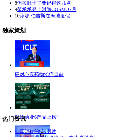
8
但拉肚子了要记得这几点
9
范丞丞登上时尚COSMO7月
10
莎娜·伯吉斯在海滩度假
独家策划
应对心衰药物治疗当前
以岭药业6产品上榜“
热门资讯
纯真时代的9张图片