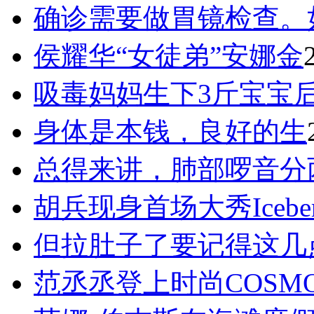
确诊需要做胃镜检查。
侯耀华“女徒弟”安娜金
吸毒妈妈生下3斤宝宝
身体是本钱，良好的生
总得来讲，肺部啰音分
胡兵现身首场大秀Icebe
但拉肚子了要记得这几
范丞丞登上时尚COSM