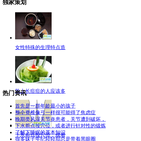
独家策划
女性特殊的生理特点造
脸上长痘痘的人应该多
热门资讯
首先是一群年龄最小的孩子
整个脊椎像弓一样很可能得了焦虑症
晚期类风湿关节炎患者，关节遭到破坏，
下水前点按穴位，或者进行针对性的锻炼
了解下睡眠的基本知识
下水前点按穴位，或者
很多妹子年纪轻轻却总是带着黑眼圈