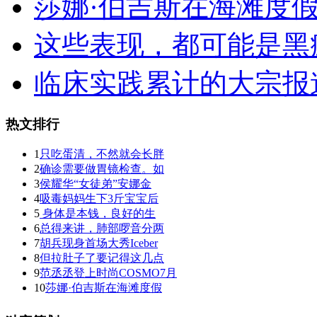
莎娜·伯吉斯在海滩度
这些表现，都可能是黑
临床实践累计的大宗报
热文排行
1
只吃蛋清，不然就会长胖
2
确诊需要做胃镜检查。如
3
侯耀华“女徒弟”安娜金
4
吸毒妈妈生下3斤宝宝后
5
身体是本钱，良好的生
6
总得来讲，肺部啰音分两
7
胡兵现身首场大秀Iceber
8
但拉肚子了要记得这几点
9
范丞丞登上时尚COSMO7月
10
莎娜·伯吉斯在海滩度假