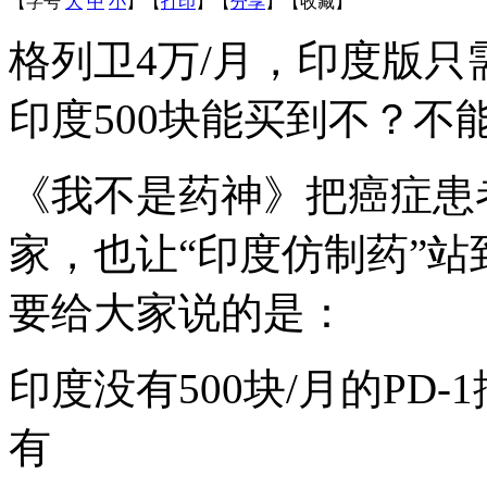
【字号
大
中
小
】
【
打印
】
【
分享
】
【
收藏
】
格列卫4万/月，印度版只需5
印度500块能买到不？不
《我不是药神》把癌症患
家，也让“印度仿制药”
要给大家说的是：
印度没有500块/月的PD
有