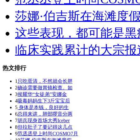
莎娜·伯吉斯在海滩度
这些表现，都可能是黑
临床实践累计的大宗报
热文排行
1
只吃蛋清，不然就会长胖
2
确诊需要做胃镜检查。如
3
侯耀华“女徒弟”安娜金
4
吸毒妈妈生下3斤宝宝后
5
身体是本钱，良好的生
6
总得来讲，肺部啰音分两
7
胡兵现身首场大秀Iceber
8
但拉肚子了要记得这几点
9
范丞丞登上时尚COSMO7月