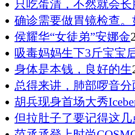
只吃蛋清，不然就会长
确诊需要做胃镜检查。
侯耀华“女徒弟”安娜金
吸毒妈妈生下3斤宝宝
身体是本钱，良好的生
总得来讲，肺部啰音分
胡兵现身首场大秀Icebe
但拉肚子了要记得这几
范丞丞登上时尚COSM