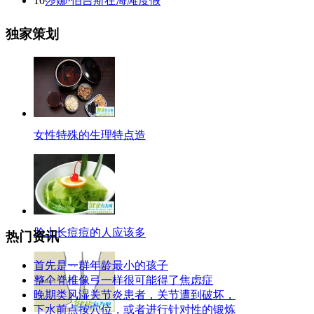
10
莎娜·伯吉斯在海滩度假
独家策划
女性特殊的生理特点造
脸上长痘痘的人应该多
热门资讯
首先是一群年龄最小的孩子
整个脊椎像弓一样很可能得了焦虑症
晚期类风湿关节炎患者，关节遭到破坏，
下水前点按穴位，或者进行针对性的锻炼