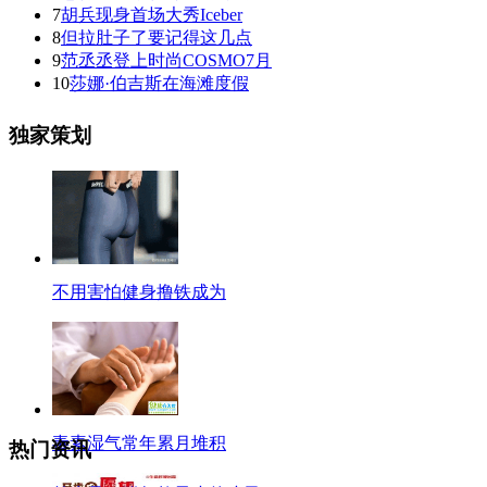
7
胡兵现身首场大秀Iceber
8
但拉肚子了要记得这几点
9
范丞丞登上时尚COSMO7月
10
莎娜·伯吉斯在海滩度假
独家策划
不用害怕健身撸铁成为
毒素湿气常年累月堆积
热门资讯