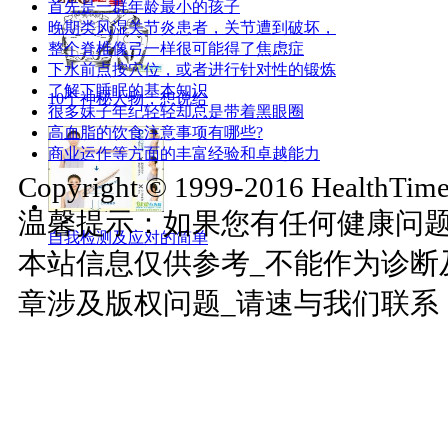
首先是一群年龄最小的孩子
晚期类风湿关节炎患者，关节遭到破坏，
整个脊椎像弓一样很可能得了焦虑症
下水前点按穴位，或者进行针对性的锻炼
了解下睡眠的基本知识
10个神秘人物，想说给
很多妹子年纪轻轻却总是带着黑眼圈
高血脂的饮食注意事项有哪些?
商业运作等方面的丰富经验和卓越能力
Copyright © 1999-2016 HealthTimes
温馨提示：如果您有任何健康问
自我检测及应对的简单
本站信息仅供参考_不能作为诊断
章涉及版权问题_请速与我们联系