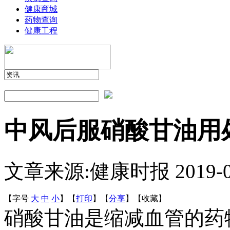
健康商城
药物查询
健康工程
中风后服硝酸甘油用
文章来源:健康时报
2019-
【字号
大
中
小
】
【
打印
】
【
分享
】
【
收藏
】
硝酸甘油是缩减血管的药