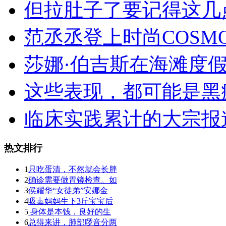
但拉肚子了要记得这几
范丞丞登上时尚COSM
莎娜·伯吉斯在海滩度
这些表现，都可能是黑
临床实践累计的大宗报
热文排行
1
只吃蛋清，不然就会长胖
2
确诊需要做胃镜检查。如
3
侯耀华“女徒弟”安娜金
4
吸毒妈妈生下3斤宝宝后
5
身体是本钱，良好的生
6
总得来讲，肺部啰音分两