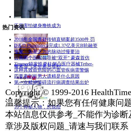
不用害怕健身撸铁成为
热门资讯
2018年全国查处传销直销案超3500件 罚
D＆D Pharmatech完成1.37亿美元B轮融资
专家：头晕乏力的脉动过慢要治
云南两个医院领导被“双开” 豪森首仿
Zimmer特发性脊柱侧凸医疗器械Tether-
毒素湿气常年累月堆积
这种具致命危险的心血管疾病需警惕
四要素剖析男人遗精是什么原因
第一次精神障碍流行病调查结果出炉
Copyright © 1999-2016 HealthTimes
温馨提示：如果您有任何健康问
10个神秘人物，想说给
本站信息仅供参考_不能作为诊断
章涉及版权问题_请速与我们联系