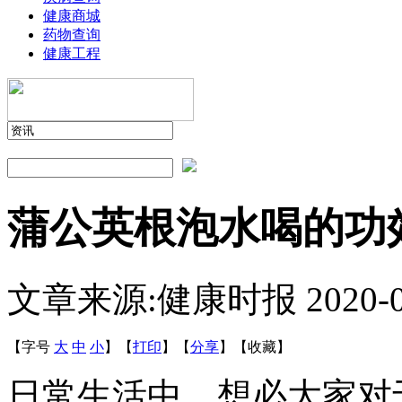
健康商城
药物查询
健康工程
蒲公英根泡水喝的功
文章来源:健康时报
2020-
【字号
大
中
小
】
【
打印
】
【
分享
】
【
收藏
】
日常生活中，想必大家对