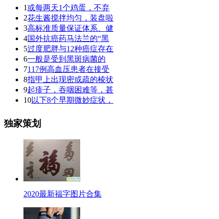
1
或每两天1个鸡蛋，不弃
2
花生酱搅拌均匀，装盘啦
3
高标准质量保证体系、健
4
国外抗癌药马法兰的“黑
5
过度肥胖与12种癌症存在
6
一般是受到黑斑病菌的
7
117例高血压患者在接受
8
指甲上出现密或疏的棱状
9
起疹子，吞咽困难等，甚
10
以下8个早期微妙症状，
独家策划
2020最新福字图片合集