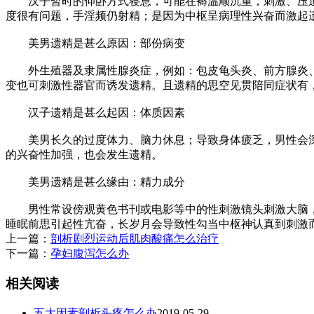
汉子暂时的仰卧方式寝息，可能在褥温顺沉重，刺激、压迫
度很有问题，手淫频仍射精；是因为中枢呈病理性兴奋而激起
美男遗精是甚么原因：部份病变
外生殖器及隶属性腺炎症，例如：包皮龟头炎、前方腺炎、
变也可刺激性器官而诱发遗精。且遗精的思空见贯陪同症状有
汉子遗精是甚么起因：体质因素
美男长久的过度体力、脑力休息；导致身体疲乏，男性会深
的兴奋性加强，也会发生遗精。
美男遗精是甚么缘由：精力成分
男性常设傍观黄色书刊或电影等中的性刺激镜头刺激大脑，
睡眠前思引起性亢奋，长岁月会导致性勾当中枢神认真到刺激
上一篇：
剖析剧烈运动后肌肉酸痛怎么治疗
下一篇：
孕妇腹泻怎么办
相关阅读
五大因素剖析头疼怎么办
2019-05-29