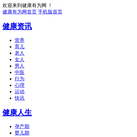
欢迎来到健康有为网 ！
健康有为网首页
手机版首页
健康资讯
营养
育儿
老人
女人
男人
中医
行为
心理
运动
快讯
健康人生
孕产期
婴儿期