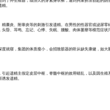
到了外生殖器；或恒久的穿紧身衣裤，遭到拘束挤压勃起的阴茎
遗精。
精囊炎、附睾炎等的刺激引发遗精。在男性的性器官或泌尿零碎
，头昏、耳鸣、忘记、心悸、失眠、腰酸、肉体萎靡等模范症状
度就寝，集团的体质瘦小，会招致脏器的听从缺失康健，如大脑
引起遗精主假定皮层中枢，脊髓中枢的效用错乱，以及因生殖系
而诱发遗精。