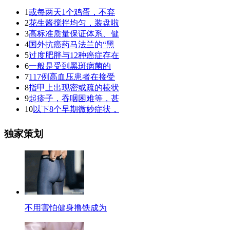
1
或每两天1个鸡蛋，不弃
2
花生酱搅拌均匀，装盘啦
3
高标准质量保证体系、健
4
国外抗癌药马法兰的“黑
5
过度肥胖与12种癌症存在
6
一般是受到黑斑病菌的
7
117例高血压患者在接受
8
指甲上出现密或疏的棱状
9
起疹子，吞咽困难等，甚
10
以下8个早期微妙症状，
独家策划
不用害怕健身撸铁成为