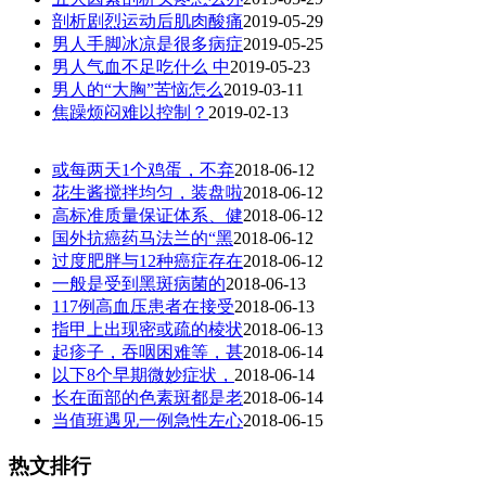
剖析剧烈运动后肌肉酸痛
2019-05-29
男人手脚冰凉是很多病症
2019-05-25
男人气血不足吃什么 中
2019-05-23
男人的“大胸”苦恼怎么
2019-03-11
焦躁烦闷难以控制？
2019-02-13
或每两天1个鸡蛋，不弃
2018-06-12
花生酱搅拌均匀，装盘啦
2018-06-12
高标准质量保证体系、健
2018-06-12
国外抗癌药马法兰的“黑
2018-06-12
过度肥胖与12种癌症存在
2018-06-12
一般是受到黑斑病菌的
2018-06-13
117例高血压患者在接受
2018-06-13
指甲上出现密或疏的棱状
2018-06-13
起疹子，吞咽困难等，甚
2018-06-14
以下8个早期微妙症状，
2018-06-14
长在面部的色素斑都是老
2018-06-14
当值班遇见一例急性左心
2018-06-15
热文排行