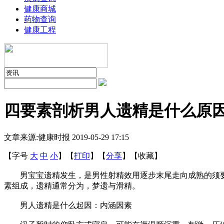
健康商城
药物查询
健康工程
四要素剖析男人遗精是什么原
文章来源:健康时报
2019-05-29 17:15
【字号
大
中
小
】
【
打印
】
【
分享
】
【
收藏
】
男宝宝遗精发生，是男性射精效用逐步末尾走向成熟的须要标志
素组成，遗精通常分为，梦遗与滑精。
男人遗精是什么起因：内涵因素