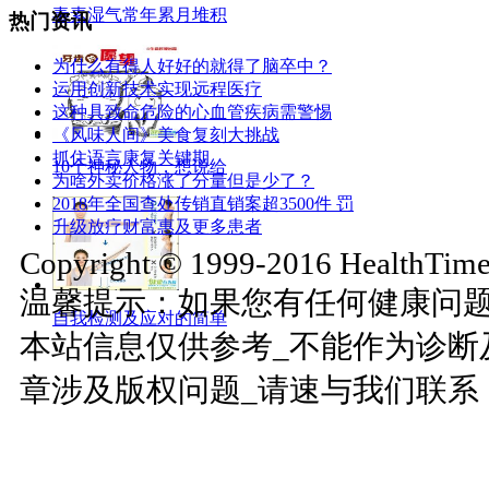
毒素湿气常年累月堆积
热门资讯
为什么有得人好好的就得了脑卒中？
运用创新技术实现远程医疗
这种具致命危险的心血管疾病需警惕
《风味人间》美食复刻大挑战
抓住语言康复关键期
10个神秘人物，想说给
为啥外卖价格涨了分量但是少了？
2018年全国查处传销直销案超3500件 罚
升级放疗财富惠及更多患者
Copyright © 1999-2016 HealthTimes
温馨提示：如果您有任何健康问
自我检测及应对的简单
本站信息仅供参考_不能作为诊断
章涉及版权问题_请速与我们联系