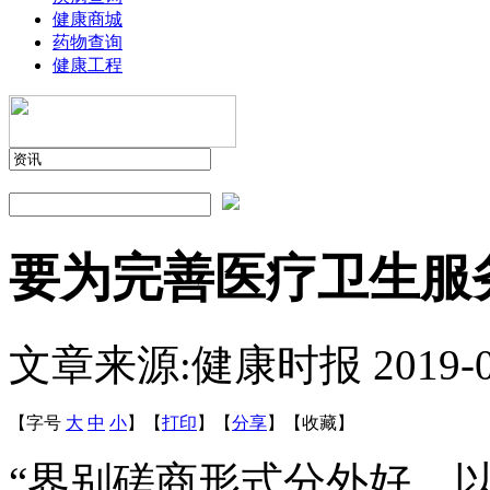
健康商城
药物查询
健康工程
要为完善医疗卫生服
文章来源:健康时报
2019-
【字号
大
中
小
】
【
打印
】
【
分享
】
【
收藏
】
“界别磋商形式分外好，