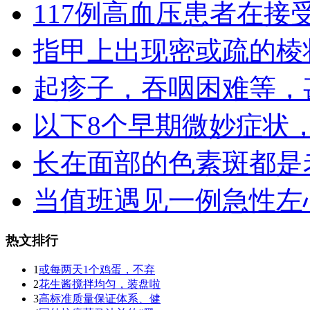
117例高血压患者在接
指甲上出现密或疏的棱
起疹子，吞咽困难等，
以下8个早期微妙症状
长在面部的色素斑都是
当值班遇见一例急性左
热文排行
1
或每两天1个鸡蛋，不弃
2
花生酱搅拌均匀，装盘啦
3
高标准质量保证体系、健