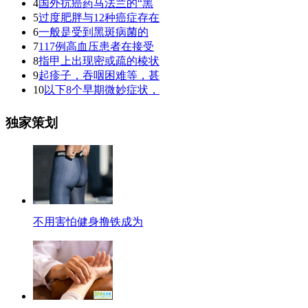
4
国外抗癌药马法兰的“黑
5
过度肥胖与12种癌症存在
6
一般是受到黑斑病菌的
7
117例高血压患者在接受
8
指甲上出现密或疏的棱状
9
起疹子，吞咽困难等，甚
10
以下8个早期微妙症状，
独家策划
不用害怕健身撸铁成为