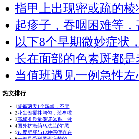
指甲上出现密或疏的棱
起疹子，吞咽困难等，
以下8个早期微妙症状
长在面部的色素斑都是
当值班遇见一例急性左
热文排行
1
或每两天1个鸡蛋，不弃
2
花生酱搅拌均匀，装盘啦
3
高标准质量保证体系、健
4
国外抗癌药马法兰的“黑
5
过度肥胖与12种癌症存在
6
一般是受到黑斑病菌的