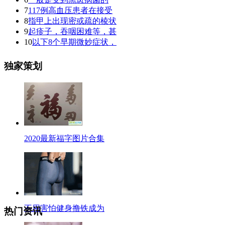
7
117例高血压患者在接受
8
指甲上出现密或疏的棱状
9
起疹子，吞咽困难等，甚
10
以下8个早期微妙症状，
独家策划
2020最新福字图片合集
不用害怕健身撸铁成为
热门资讯